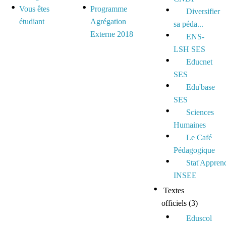
Vous êtes
Programme
Diversifier
étudiant
Agrégation
sa péda...
Externe 2018
ENS-
LSH SES
Educnet
SES
Edu'base
SES
Sciences
Humaines
Le Café
Pédagogique
Stat'Appren
INSEE
Textes
officiels
(3)
Eduscol