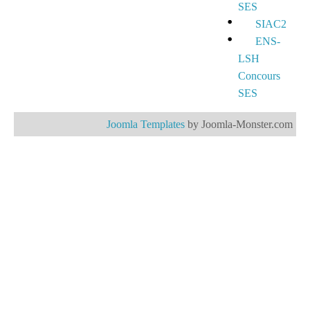
SES
SIAC2
ENS-
LSH
Concours
SES
Joomla Templates
by Joomla-Monster.com