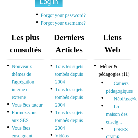
Une liste de diffusion
dédiée à la préparation
Forgot your password?
des concours pour
Forgot your username?
mutualiser et se motiver
Les plus
Derniers
Liens
Espace dédié aux tuteurs
consultés
Articles
Web
et formateurs
Nouveaux
Tous les sujets
Métier &
Espace réservé pour
thèmes de
tombés depuis
pédagogies
(11)
mutualiser ses outils,
l'agrégation
2004
idées et questionnements
Cahiers
interne et
Tous les sujets
pédagogiques
externe
tombés depuis
NéoPass@ct
Vous êtes tuteur
2004
La
Formez-vous
Tous les sujets
maison des
aux SES
tombés depuis
enseig...
Vous êtes
2004
IDEES
enseignant
Vidéos
CNDP