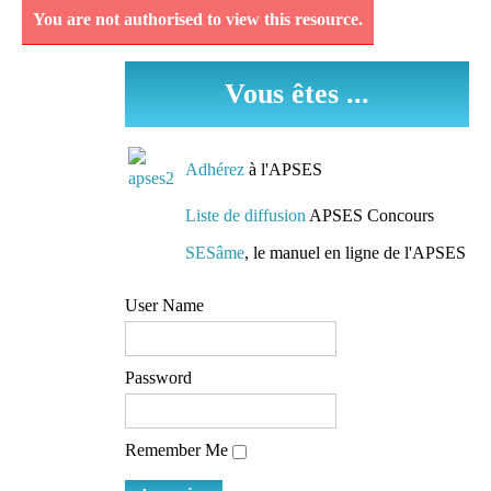
You are not authorised to view this resource.
Découvrez et analysez
des séquences
Vous êtes ...
pédagogiques réellement
mises en oeuvre dans les
classes.
Adhérez
à l'APSES
Des conseils de
Liste de diffusion
APSES Concours
préparation
SESâme
, le manuel en ligne de l'APSES
Des pistes de travail et
User Name
des conseils de lecture
mis à la disposition de
tous
Password
L'accès à une liste de
Remember Me
diffusion