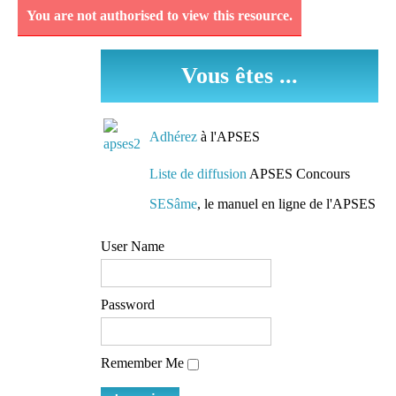
You are not authorised to view this resource.
Découvrez et analysez
des séquences
Vous êtes ...
pédagogiques réellement
mises en oeuvre dans les
classes.
Adhérez
à l'APSES
Des conseils de
Liste de diffusion
APSES Concours
préparation
SESâme
, le manuel en ligne de l'APSES
Des pistes de travail et
User Name
des conseils de lecture
mis à la disposition de
tous
Password
L'accès à une liste de
Remember Me
diffusion