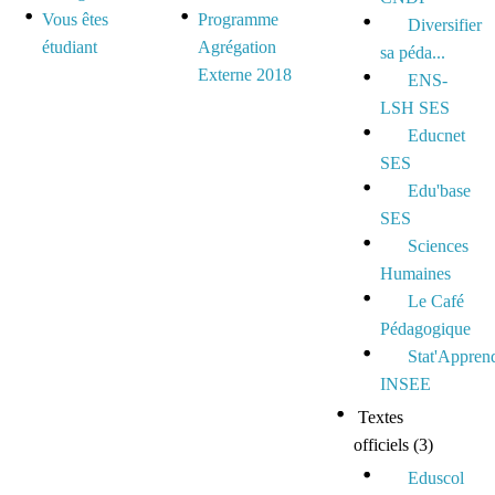
Vous êtes
Programme
Diversifier
étudiant
Agrégation
sa péda...
Externe 2018
ENS-
LSH SES
Educnet
SES
Edu'base
SES
Sciences
Humaines
Le Café
Pédagogique
Stat'Appren
INSEE
Textes
officiels
(3)
Eduscol