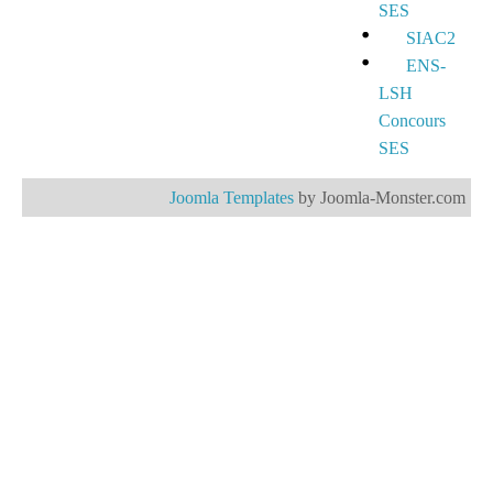
SES
SIAC2
ENS-
LSH
Concours
SES
Joomla Templates
by Joomla-Monster.com