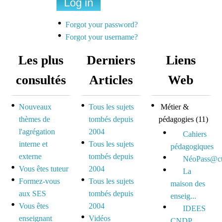
Une liste de diffusion
dédiée à la préparation
Forgot your password?
des concours pour
Forgot your username?
mutualiser et se motiver
Les plus
Derniers
Liens
Espace dédié aux tuteurs
consultés
Articles
Web
et formateurs
Nouveaux
Tous les sujets
Métier &
Espace réservé pour
thèmes de
tombés depuis
pédagogies
(11)
mutualiser ses outils,
l'agrégation
2004
idées et questionnements
Cahiers
interne et
Tous les sujets
pédagogiques
externe
tombés depuis
NéoPass@ct
Vous êtes tuteur
2004
La
Formez-vous
Tous les sujets
maison des
aux SES
tombés depuis
enseig...
Vous êtes
2004
IDEES
enseignant
Vidéos
CNDP