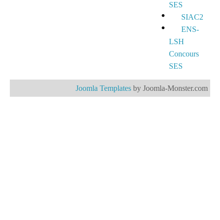
SES
SIAC2
ENS-
LSH
Concours
SES
Joomla Templates
by Joomla-Monster.com