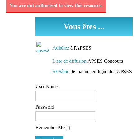
You are not authorised to view this resource.
Découvrez et analysez
des séquences
Vous êtes ...
pédagogiques réellement
mises en oeuvre dans les
classes.
Adhérez
à l'APSES
Des conseils de
Liste de diffusion
APSES Concours
préparation
SESâme
, le manuel en ligne de l'APSES
Des pistes de travail et
User Name
des conseils de lecture
mis à la disposition de
tous
Password
L'accès à une liste de
Remember Me
diffusion