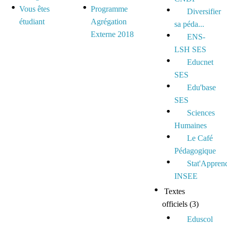
Vous êtes
Programme
Diversifier
étudiant
Agrégation
sa péda...
Externe 2018
ENS-
LSH SES
Educnet
SES
Edu'base
SES
Sciences
Humaines
Le Café
Pédagogique
Stat'Appren
INSEE
Textes
officiels
(3)
Eduscol