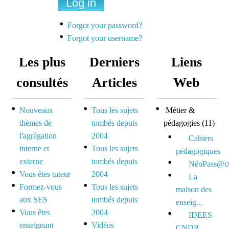
Une liste de diffusion
dédiée à la préparation
Forgot your password?
des concours pour
Forgot your username?
mutualiser et se motiver
Les plus
Derniers
Liens
Espace dédié aux tuteurs
consultés
Articles
Web
et formateurs
Nouveaux
Tous les sujets
Métier &
Espace réservé pour
thèmes de
tombés depuis
pédagogies
(11)
mutualiser ses outils,
l'agrégation
2004
idées et questionnements
Cahiers
interne et
Tous les sujets
pédagogiques
externe
tombés depuis
NéoPass@ct
Vous êtes tuteur
2004
La
Formez-vous
Tous les sujets
maison des
aux SES
tombés depuis
enseig...
Vous êtes
2004
IDEES
enseignant
Vidéos
CNDP